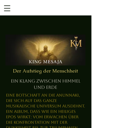
Der Aufstieg der Menschheit
Ein Klang zwischen Himmel
und Erde
Eine Botschaft an die Anunnaki,
die sich auf das ganze
musikalische Universum ausdehnt.
Ein Album, dass wie ein heiliges
Epos wirkt: vom Erwachen über
die Konfrontation mit der
Dunkelheit bis zur triumphalen