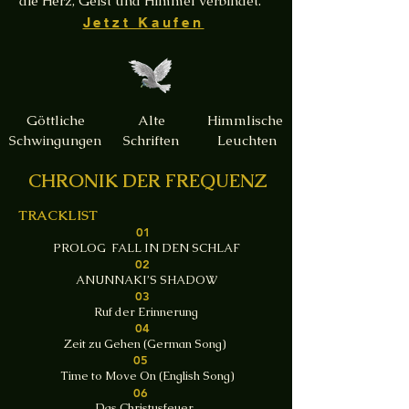
die Herz, Geist und Himmel verbindet.
Jetzt Kaufen
Göttliche
Alte
Himmlische
Schwingungen
Schriften
Leuchten
CHRONIK DER FREQUENZ
TRACKLIST
01
PROLOG FALL IN DEN SCHLAF
02
ANUNNAKI’S SHADOW
03
Ruf der Erinnerung
04
Zeit zu Gehen (German Song)
05
Time to Move On (English Song)
06
Das Christusfeuer