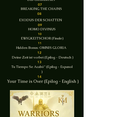
07
BREAKING THE CHAINS
08
EXODUS DER SCHATTEN
09
HOMO DIVINUS
10
EWIGKEITSCHOR (Finale)
11
Hidden Bonus: OMNIS GLORIA
12
Deine Zeit ist vorbei (Epilog - Deutsch )
13
Tu Tiempo Se Acabó” (Epilog - Espanol
)
14
Your Time is Over (Epilog - English )