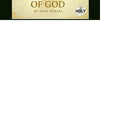
- Beginn der Menschheit, Vergessen,
verlorenes Licht
- Versklavung, Manipulation,
Jahrtausende der Lüge
- Erste Frequenz – Erwachen im Inneren
- Konfrontation – Erklärung: Eure
Herrschaft endet
- Globaler Aufschrei –
Christusbewusstsein kehrt zurück
- Inneres Licht, Heilung,
Wiederentdeckung der Schöpferkraft
- Befreiung von Kontrolle – Geistiger
Sturm