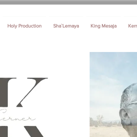
Holy Production
Sha`Lemaya
King Mesaja
Ker