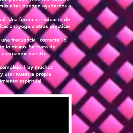
s más altas pueden ayudarnos a
tual. Una forma es rodearte de
tación, yoga u otras prácticas
 una frecuencia "correcta" o
n lo divino. Se trata de
 a expandir nuestra
 y complejo. Hay muchos
y usar nuestra propia
imiento espiritual.