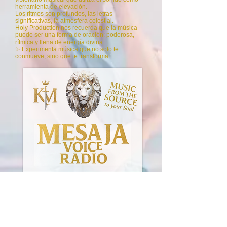
herramienta de elevación.
Los ritmos son profundos, las letras
significativas, la atmósfera celestial.
Holy Production nos recuerda que la música
puede ser una forma de oración: poderosa,
rítmica y llena de energía divina.
✨ Experimenta música que no solo te
conmueve, sino que te transforma.
laut.fm/mesaja-voz