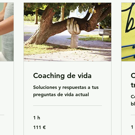
Coaching de vida
C
t
Soluciones y respuestas a tus
preguntas de vida actual
C
b
1 h
111
1
111 €
euros
11