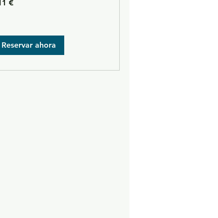
11 €
ros
Reservar ahora