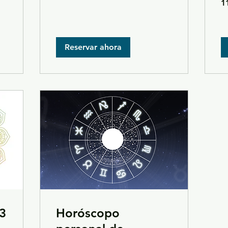
1
eu
Reservar ahora
 3
Horóscopo