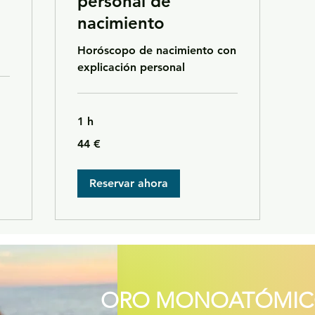
personal de
nacimiento
Horóscopo de nacimiento con
explicación personal
1 h
44
44 €
euros
Reservar ahora
ORO MONOATÓMICO