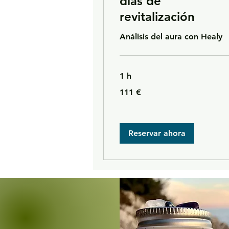
días de
revitalización
Análisis del aura con Healy
1 h
111
111 €
euros
Reservar ahora