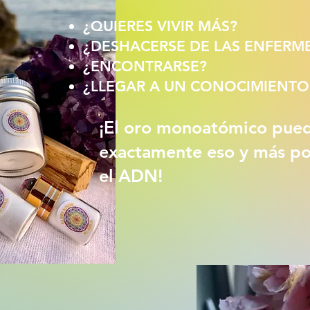
¿QUIERES VIVIR MÁS?
¿DESHACERSE DE LAS ENFERM
¿ENCONTRARSE?
¿LLEGAR A UN CONOCIMIENTO
¡El oro monoatómico pue
exactamente eso y más 
el ADN!