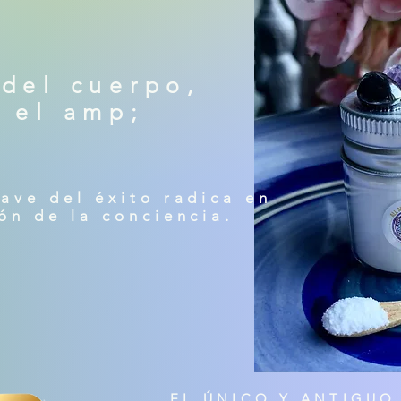
 del cuerpo,
 el amp;
ave del éxito radica en
ón de la conciencia.
EL ÚNICO Y ANTIGUO