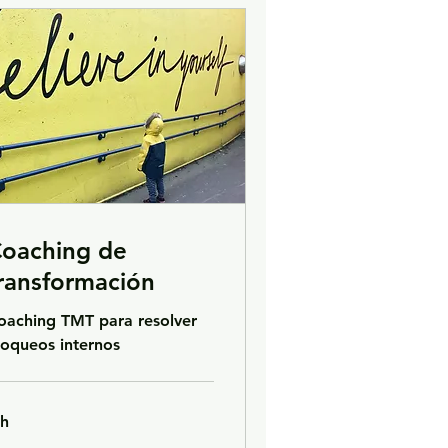
oaching de
ransformación
oaching TMT para resolver
loqueos internos
 h
1