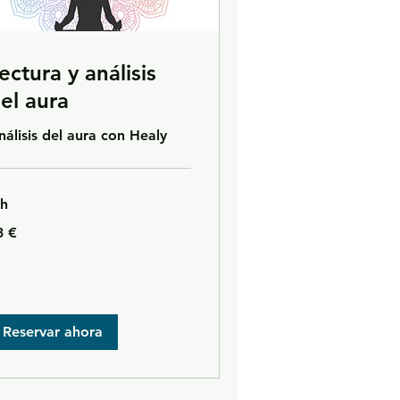
ectura y análisis
el aura
nálisis del aura con Healy
 h
3 €
ros
Reservar ahora