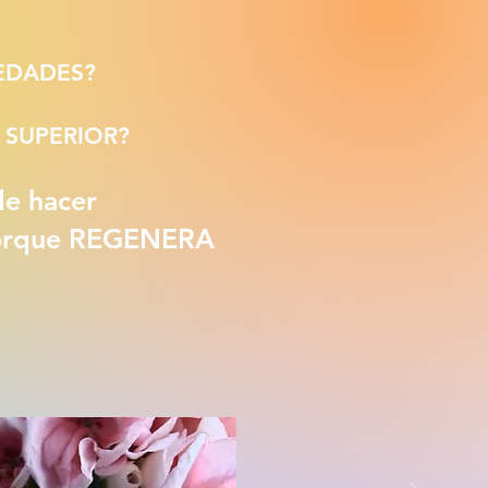
EDADES?
 SUPERIOR?
de hacer
porque REGENERA