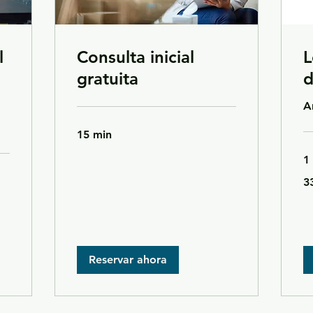
l
Consulta inicial
L
gratuita
d
A
15 min
1
33
3
eu
Reservar ahora