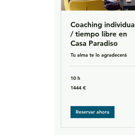
Coaching individua
/ tiempo libre en
Casa Paradiso
Tu alma te lo agradecerá
10 h
1444
1444 €
euros
Reservar ahora