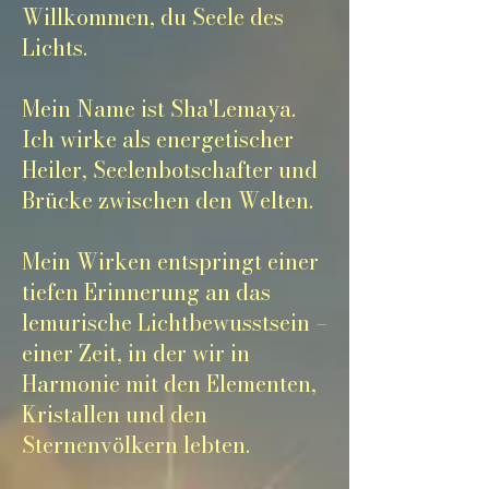
Willkommen, du Seele des
Lichts.
Mein Name ist Sha'Lemaya.
Ich wirke als energetischer
Heiler, Seelenbotschafter und
Brücke zwischen den Welten.
Mein Wirken entspringt einer
tiefen Erinnerung an das
lemurische Lichtbewusstsein –
einer Zeit, in der wir in
Harmonie mit den Elementen,
Kristallen und den
Sternenvölkern lebten.