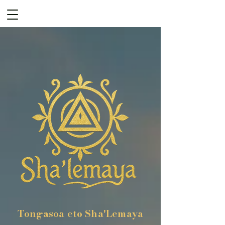
Tongasoa eto Sha'Lemaya