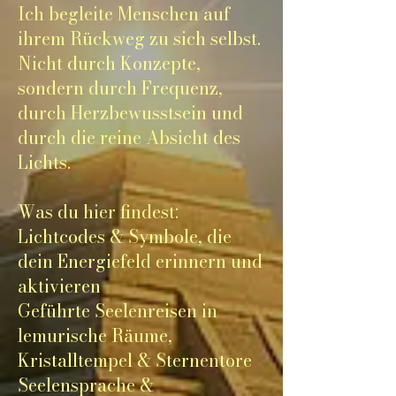
Ich begleite Menschen auf
ihrem Rückweg zu sich selbst.
Nicht durch Konzepte,
sondern durch Frequenz,
durch Herzbewusstsein und
durch die reine Absicht des
Lichts.
Was du hier findest:
Lichtcodes & Symbole, die
dein Energiefeld erinnern und
aktivieren
Geführte Seelenreisen in
lemurische Räume,
Kristalltempel & Sternentore
Seelensprache &